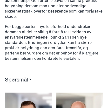
aktsomhetsplikten etter leieavtalen kan få praktisk
betydning dersom man unnlater nødvendige
sikkerhetstiltak overfor besøkende som kan forårsake
skade.
For begge parter i nye leieforhold understreker
dommen at det er viktig å forstå rekkevidden av
ansvarsbestemmelsene i punkt 21.1 i den nye
standarden. Endringen i ordlyden kan ha større
praktisk betydning enn den først fremstår, og
partene bør vurdere om det er behov for å klargjøre
bestemmelsen i den konkrete leieavtalen.
NEWS
Bookea Group AB under
företagsrekonstruktion
Spørsmål?
Read more