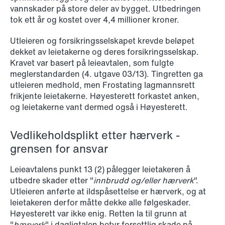
vannskader på store deler av bygget. Utbedringen
NEWS
tok ett år og kostet over 4,4 millioner kroner.
Schjødt Nordic Competition Outlook
Utleieren og forsikringsselskapet krevde beløpet
Read more
dekket av leietakerne og deres forsikringsselskap.
Kravet var basert på leieavtalen, som fulgte
meglerstandarden (4. utgave 03/13). Tingretten ga
utleieren medhold, men Frostating lagmannsrett
frikjente leietakerne. Høyesterett forkastet anken,
og leietakerne vant dermed også i Høyesterett.
Vedlikeholdsplikt etter hærverk -
grensen for ansvar
Leieavtalens punkt 13 (2) pålegger leietakeren å
utbedre skader etter "
innbrudd og/eller hærverk
".
Utleieren anførte at ildspåsettelse er hærverk, og at
leietakeren derfor måtte dekke alle følgeskader.
Høyesterett var ikke enig. Retten la til grunn at
"
hærverk
" i dagligtalen betyr forsettlig skade på