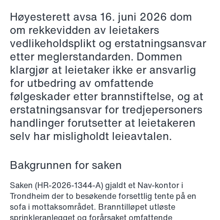
Copenhagen
Høyesterett avsa 16. juni 2026 dom
om rekkevidden av leietakers
Read more
vedlikeholdsplikt og erstatningsansvar
etter meglerstandarden. Dommen
klargjør at leietaker ikke er ansvarlig
for utbedring av omfattende
følgeskader etter brannstiftelse, og at
erstatningsansvar for tredjepersoners
handlinger forutsetter at leietakeren
selv har misligholdt leieavtalen.
Bakgrunnen for saken
Saken (HR-2026-1344-A) gjaldt et Nav-kontor i
Trondheim der to besøkende forsettlig tente på en
sofa i mottaksområdet. Branntilløpet utløste
sprinkleranlegget og forårsaket omfattende