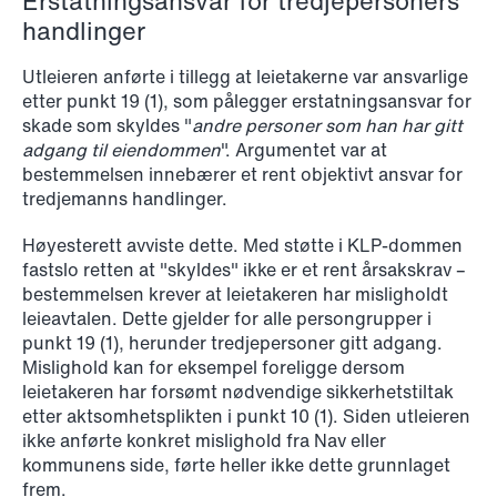
Erstatningsansvar for tredjepersoners
handlinger
NEWS
Utleieren anførte i tillegg at leietakerne var ansvarlige
SPC and modern medicine
etter punkt 19 (1), som pålegger erstatningsansvar for
skade som skyldes "
andre personer som han har gitt
Read more
adgang til eiendommen
". Argumentet var at
bestemmelsen innebærer et rent objektivt ansvar for
tredjemanns handlinger.
Høyesterett avviste dette. Med støtte i KLP-dommen
fastslo retten at "skyldes" ikke er et rent årsakskrav –
bestemmelsen krever at leietakeren har misligholdt
leieavtalen. Dette gjelder for alle persongrupper i
punkt 19 (1), herunder tredjepersoner gitt adgang.
Mislighold kan for eksempel foreligge dersom
leietakeren har forsømt nødvendige sikkerhetstiltak
etter aktsomhetsplikten i punkt 10 (1). Siden utleieren
ikke anførte konkret mislighold fra Nav eller
kommunens side, førte heller ikke dette grunnlaget
frem.