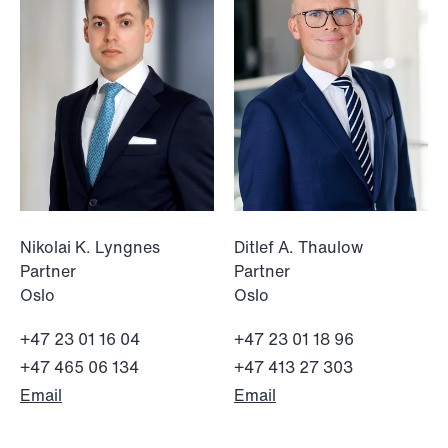
Nikolai K. Lyngnes
Ditlef A. Thaulow
Partner
Partner
Oslo
Oslo
NEWS
MiCA transitional period comes to an
+47 23 01 16 04
+47 23 01 18 96
end
+47 465 06 134
+47 413 27 303
Email
Email
Read more