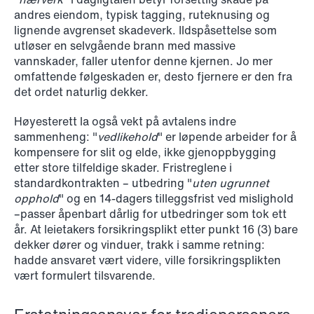
andres eiendom, typisk tagging, ruteknusing og
lignende avgrenset skadeverk. Ildspåsettelse som
NEWS
Privacy Corner
utløser en selvgående brann med massive
vannskader, faller utenfor denne kjernen. Jo mer
omfattende følgeskaden er, desto fjernere er den fra
Read more
det ordet naturlig dekker.
Høyesterett la også vekt på avtalens indre
sammenheng: "
vedlikehold
" er løpende arbeider for å
kompensere for slit og elde, ikke gjenoppbygging
etter store tilfeldige skader. Fristreglene i
standardkontrakten – utbedring "
uten ugrunnet
opphold
" og en 14-dagers tilleggsfrist ved mislighold
–passer åpenbart dårlig for utbedringer som tok ett
år. At leietakers forsikringsplikt etter punkt 16 (3) bare
dekker dører og vinduer, trakk i samme retning:
hadde ansvaret vært videre, ville forsikringsplikten
vært formulert tilsvarende.