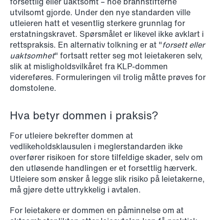
forsettlig eller uaktsomt – noe brannstifterne
utvilsomt gjorde. Under den nye standarden ville
utleieren hatt et vesentlig sterkere grunnlag for
erstatningskravet. Spørsmålet er likevel ikke avklart i
rettspraksis. En alternativ tolkning er at "
forsett eller
uaktsomhet
" fortsatt retter seg mot leietakeren selv,
slik at misligholdsvilkåret fra KLP-dommen
videreføres. Formuleringen vil trolig måtte prøves for
domstolene.
NEWS
Intressanta avgöranden och
prövningstillstånd från andra kvartalet
Hva betyr dommen i praksis?
2026
For utleiere bekrefter dommen at
vedlikeholdsklausulen i meglerstandarden ikke
Read more
overfører risikoen for store tilfeldige skader, selv om
den utløsende handlingen er et forsettlig hærverk.
Utleiere som ønsker å legge slik risiko på leietakerne,
må gjøre dette uttrykkelig i avtalen.
For leietakere er dommen en påminnelse om at