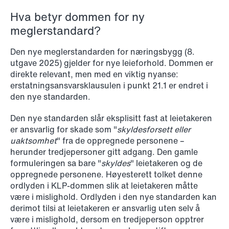
Hva betyr dommen for ny
meglerstandard?
Den nye meglerstandarden for næringsbygg (8.
utgave 2025) gjelder for nye leieforhold. Dommen er
NEWS
direkte relevant, men med en viktig nyanse:
Data centers: The cloud and AI
erstatningsansvarsklausulen i punkt 21.1 er endret i
development act
den nye standarden.
Read more
Den nye standarden slår eksplisitt fast at leietakeren
er ansvarlig for skade som "
skyldesforsett eller
uaktsomhet
" fra de oppregnede personene –
herunder tredjepersoner gitt adgang. Den gamle
formuleringen sa bare "
skyldes
" leietakeren og de
oppregnede personene. Høyesterett tolket denne
ordlyden i KLP-dommen slik at leietakeren måtte
være i mislighold. Ordlyden i den nye standarden kan
derimot tilsi at leietakeren er ansvarlig uten selv å
være i mislighold, dersom en tredjeperson opptrer