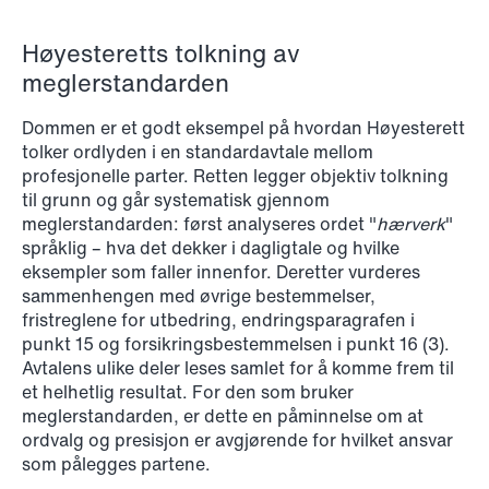
Høyesteretts tolkning av
meglerstandarden
NEWS
When your former founder takes the
Dommen er et godt eksempel på hvordan Høyesterett
database
tolker ordlyden i en standardavtale mellom
profesjonelle parter. Retten legger objektiv tolkning
Read more
til grunn og går systematisk gjennom
meglerstandarden: først analyseres ordet "
hærverk
"
språklig – hva det dekker i dagligtale og hvilke
eksempler som faller innenfor. Deretter vurderes
sammenhengen med øvrige bestemmelser,
fristreglene for utbedring, endringsparagrafen i
punkt 15 og forsikringsbestemmelsen i punkt 16 (3).
Avtalens ulike deler leses samlet for å komme frem til
et helhetlig resultat. For den som bruker
meglerstandarden, er dette en påminnelse om at
ordvalg og presisjon er avgjørende for hvilket ansvar
som pålegges partene.