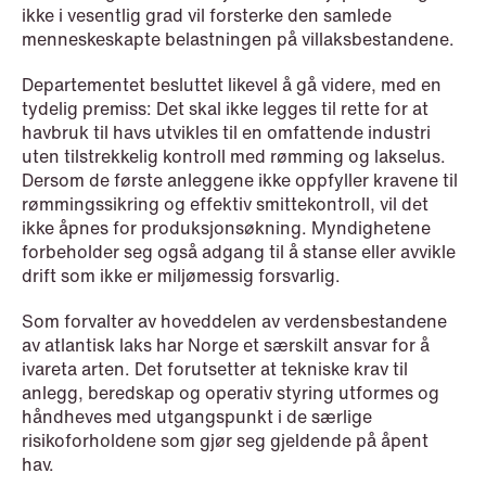
ikke i vesentlig grad vil forsterke den samlede
menneskeskapte belastningen på villaksbestandene.
Departementet besluttet likevel å gå videre, med en
tydelig premiss: Det skal ikke legges til rette for at
havbruk til havs utvikles til en omfattende industri
NEWS
uten tilstrekkelig kontroll med rømming og lakselus.
Data centers: The cloud and AI
Dersom de første anleggene ikke oppfyller kravene til
development act
rømmingssikring og effektiv smittekontroll, vil det
ikke åpnes for produksjonsøkning. Myndighetene
Read more
forbeholder seg også adgang til å stanse eller avvikle
drift som ikke er miljømessig forsvarlig.
Som forvalter av hoveddelen av verdensbestandene
av atlantisk laks har Norge et særskilt ansvar for å
ivareta arten. Det forutsetter at tekniske krav til
anlegg, beredskap og operativ styring utformes og
håndheves med utgangspunkt i de særlige
risikoforholdene som gjør seg gjeldende på åpent
hav.