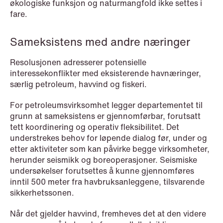
økologiske funksjon og naturmangfold ikke settes i
fare.
Sameksistens med andre næringer
Resolusjonen adresserer potensielle
interessekonflikter med eksisterende havnæringer,
særlig petroleum, havvind og fiskeri.
For petroleumsvirksomhet legger departementet til
grunn at sameksistens er gjennomførbar, forutsatt
tett koordinering og operativ fleksibilitet. Det
NEWS
Bookea Group AB under
understrekes behov for løpende dialog før, under og
etter aktiviteter som kan påvirke begge virksomheter,
företagsrekonstruktion
herunder seismikk og boreoperasjoner. Seismiske
undersøkelser forutsettes å kunne gjennomføres
Read more
inntil 500 meter fra havbruksanleggene, tilsvarende
sikkerhetssonen.
Når det gjelder havvind, fremheves det at den videre