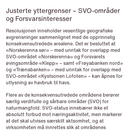
Justerte yttergrenser – SVO-områder
og Forsvarsinteresser
Resolusjonen inneholder vesentlige geografiske
avgrensninger sammenlignet med de opprinnelig
konsekvensutredede arealene. Det er besluttet at
«Norskerenna sør» – med unntak for overlapp med
NEWS
SVO-området «Norskerenna» og Forsvarets
Intressanta avgöranden och
øvingsområde «Klepp» – samt «Frøyabanken nord»
prövningstillstånd från andra kvartalet
og «Trænabanken» – med unntak for overlapp med
2026
SVO-området «Kystsonen Lofoten» – kan åpnes for
utlysning av havbruk til havs.
Read more
Flere av de konsekvensutredede områdene berører
særlig verdifulle og sårbare områder (SVO) for
naturmangfold. SVO-status innebærer ikke et
absolutt forbud mot næringsaktivitet, men markerer
at det skal utvises særskilt aktsomhet, og at
virksomheten må innrettes slik at områdenes