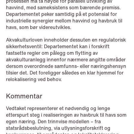
prosessen må ta høyde for parallell utvikling av
havvind, med sameksistens som bærende premiss.
Departementet peker samtidig på et potensial for
industrielle synergier mellom havvind og havbruk til
havs, som bør videreutvikles.
Akvakulturloven inneholder dessuten en regulatorisk
sikkerhetsventil: Departementet kan i forskrift
fastsette regler om pålegg om flytting av
akvakulturanlegg innenfor nærmere angitte områder
dersom overordnede samfunns- eller næringshensyn
tilsier det. Det foreligger således en klar hjemmel for
relokalisering ved behov.
NEWS
Kommentar
MiCA transitional period comes to an
end
Vedtaket representerer et nødvendig og lenge
etterspurt steg i realiseringen av havbruk til havs som
Read more
egen næring. Den trinnvise modellen – fra
statsrådsbeslutning, via utlysningsforskrift og