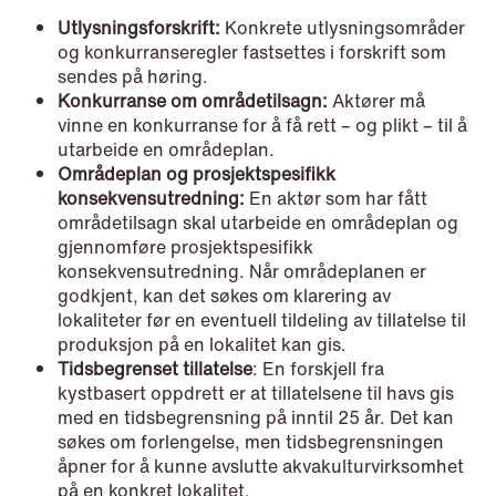
Utlysningsforskrift:
Konkrete utlysningsområder
og konkurranseregler fastsettes i forskrift som
NEWS
sendes på høring.
SPC and modern medicine
Konkurranse om områdetilsagn:
Aktører må
vinne en konkurranse for å få rett – og plikt – til å
Read more
utarbeide en områdeplan.
Områdeplan og prosjektspesifikk
konsekvensutredning:
En aktør som har fått
områdetilsagn skal utarbeide en områdeplan og
gjennomføre prosjektspesifikk
konsekvensutredning. Når områdeplanen er
godkjent, kan det søkes om klarering av
lokaliteter før en eventuell tildeling av tillatelse til
produksjon på en lokalitet kan gis.
Tidsbegrenset tillatelse
: En forskjell fra
kystbasert oppdrett er at tillatelsene til havs gis
med en tidsbegrensning på inntil 25 år. Det kan
søkes om forlengelse, men tidsbegrensningen
åpner for å kunne avslutte akvakulturvirksomhet
på en konkret lokalitet.