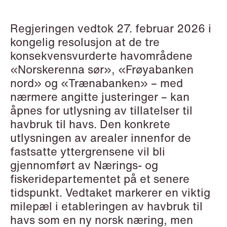
Copenhagen
Regjeringen vedtok 27. februar 2026 i
Read more
kongelig resolusjon at de tre
konsekvensvurderte havområdene
«Norskerenna sør», «Frøyabanken
nord» og «Trænabanken» – med
nærmere angitte justeringer – kan
åpnes for utlysning av tillatelser til
havbruk til havs. Den konkrete
utlysningen av arealer innenfor de
fastsatte yttergrensene vil bli
gjennomført av Nærings- og
fiskeridepartementet på et senere
tidspunkt. Vedtaket markerer en viktig
milepæl i etableringen av havbruk til
havs som en ny norsk næring, men