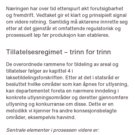
Næringen har over tid etterspurt økt forutsigbarhet
NEWS
og fremdrift. Vedtaket gir et klart og prinsipielt signal
Privacy Corner
om videre retning. Samtidig må aktørene innrette seg
etter at det gjenstår et omfattende regulatorisk og
Read more
prosessuelt løp før produksjon kan etableres.
Tillatelsesregimet – trinn for trinn
De overordnede rammene for tildeling av areal og
tillatelser følger av kapittel 4 i
laksetildelingsforskriften. Etter at det i statsråd er
besluttet hvilke områder som kan åpnes for utlysning,
kan departementet foreta en nærmere inndeling i
konkrete utlysningsområder og deretter gjennomføre
utlysning og konkurranse om disse. Dette er en
metodikk vi kjenner fra andre konsesjonsbelagte
områder, eksempelvis havvind.
Sentrale elementer i prosessen videre er: