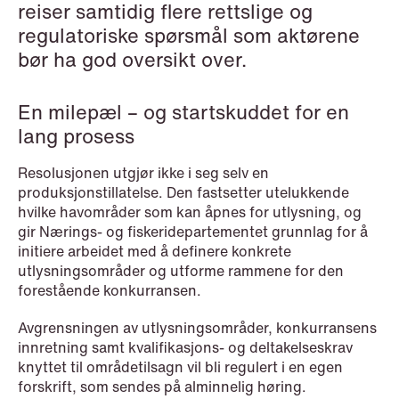
reiser samtidig flere rettslige og
NEWS
regulatoriske spørsmål som aktørene
Schjødt Nordic Competition Outlook
bør ha god oversikt over.
Read more
En milepæl – og startskuddet for en
lang prosess
Resolusjonen utgjør ikke i seg selv en
produksjonstillatelse. Den fastsetter utelukkende
hvilke havområder som kan åpnes for utlysning, og
gir Nærings- og fiskeridepartementet grunnlag for å
initiere arbeidet med å definere konkrete
utlysningsområder og utforme rammene for den
forestående konkurransen.
Avgrensningen av utlysningsområder, konkurransens
innretning samt kvalifikasjons- og deltakelseskrav
knyttet til områdetilsagn vil bli regulert i en egen
forskrift, som sendes på alminnelig høring.