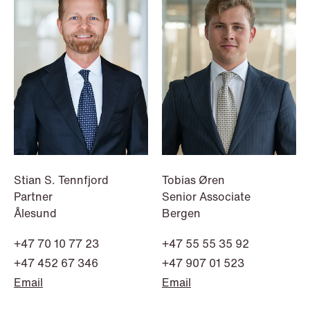
Improved conditions for new, smaller
companies under the section 7 P
scheme
Read more
Stian S. Tennfjord
Tobias Øren
Partner
Senior Associate
Ålesund
Bergen
+47 70 10 77 23
+47 55 55 35 92
+47 452 67 346
+47 907 01 523
Email
Email