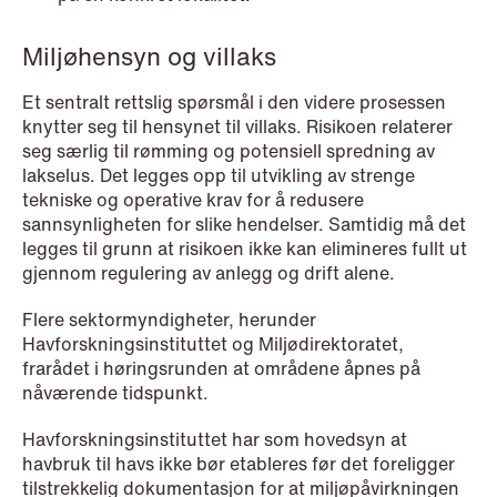
Miljøhensyn og villaks
NEWS
Et sentralt rettslig spørsmål i den videre prosessen
When your former founder takes the
knytter seg til hensynet til villaks. Risikoen relaterer
database
seg særlig til rømming og potensiell spredning av
lakselus. Det legges opp til utvikling av strenge
Read more
tekniske og operative krav for å redusere
sannsynligheten for slike hendelser. Samtidig må det
legges til grunn at risikoen ikke kan elimineres fullt ut
gjennom regulering av anlegg og drift alene.
Flere sektormyndigheter, herunder
Havforskningsinstituttet og Miljødirektoratet,
frarådet i høringsrunden at områdene åpnes på
nåværende tidspunkt.
Havforskningsinstituttet har som hovedsyn at
havbruk til havs ikke bør etableres før det foreligger
tilstrekkelig dokumentasjon for at miljøpåvirkningen