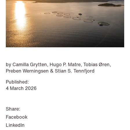
P.O. Box 996 Sentrum
T: +47 22 01 88 00
NO-6001 Ålesund
Cookies and privacy policy
Terms and conditions
T: +47 22 01 88 00
by Camilla Grytten, Hugo P. Matre, Tobias Øren,
Preben Werningsen & Stian S. Tennfjord
Published:
4 March 2026
Share:
Facebook
NEWS
LinkedIn
IBA Annual Conference 2026 in