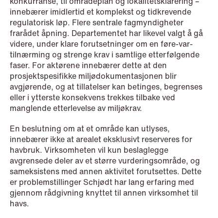
konkurranse, til områdeplan og lokalitetsklarering –
innebærer imidlertid et komplekst og tidkrevende
regulatorisk løp. Flere sentrale fagmyndigheter
frarådet åpning. Departementet har likevel valgt å gå
videre, under klare forutsetninger om en føre-var-
tilnærming og strenge krav i samtlige etterfølgende
faser. For aktørene innebærer dette at den
prosjektspesifikke miljødokumentasjonen blir
avgjørende, og at tillatelser kan betinges, begrenses
eller i ytterste konsekvens trekkes tilbake ved
manglende etterlevelse av miljøkrav.
En beslutning om at et område kan utlyses,
innebærer ikke at arealet eksklusivt reserveres for
havbruk. Virksomheten vil kun beslaglegge
avgrensede deler av et større vurderingsområde, og
NEWS
sameksistens med annen aktivitet forutsettes. Dette
Limitations on correcting building
er problemstillinger Schjødt har lang erfaring med
gjennom rådgivning knyttet til annen virksomhet til
depreciation in arrears
havs.
Read more