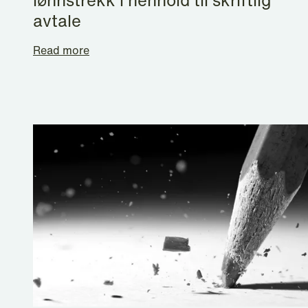
lønnstrekk i henhold til skriftlig
avtale
Read more