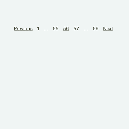
Previous
1
...
55
56
57
...
59
Next