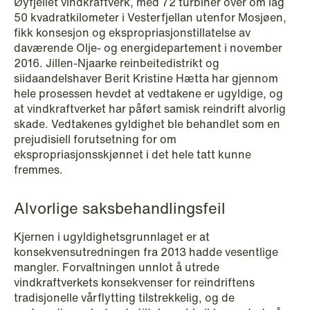
Øyfjellet vindkraftverk, med 72 turbiner over om lag
NEWS
50 kvadratkilometer i Vesterfjellan utenfor Mosjøen,
Schjødt Nordic Competition Outlook
fikk konsesjon og ekspropriasjonstillatelse av
daværende Olje- og energidepartement i november
Read more
2016. Jillen-Njaarke reinbeitedistrikt og
siidaandelshaver Berit Kristine Hætta har gjennom
hele prosessen hevdet at vedtakene er ugyldige, og
at vindkraftverket har påført samisk reindrift alvorlig
skade. Vedtakenes gyldighet ble behandlet som en
prejudisiell forutsetning for om
ekspropriasjonsskjønnet i det hele tatt kunne
fremmes.
Alvorlige saksbehandlingsfeil
Kjernen i ugyldighetsgrunnlaget er at
konsekvensutredningen fra 2013 hadde vesentlige
mangler. Forvaltningen unnlot å utrede
vindkraftverkets konsekvenser for reindriftens
tradisjonelle vårflytting tilstrekkelig, og de