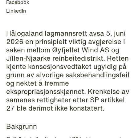
Facebook
Copenhagen
LinkedIn
Read more
Hålogaland lagmannsrett avsa 5. juni
2026 en prinsipielt viktig avgjørelse i
saken mellom Øyfjellet Wind AS og
Jillen-Njaarke reinbeitedistrikt. Retten
kjente konsesjonsvedtaket ugyldig på
grunn av alvorlige saksbehandlingsfeil
og nektet å fremme
ekspropriasjonsskjønnet. Krenkelse av
samenes rettigheter etter SP artikkel
27 ble derimot ikke konstatert.
Bakgrunn