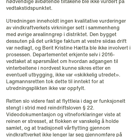
nødvendige avbøtende tiltakene ble ikke vurdert på
vedtakstidspunktet.
NEWS
Privacy Corner
Utredningen inneholdt ingen kvalitative vurderinger
av vindkraftverkets virkninger sett i sammenheng
Read more
med øvrige arealinngrep i distriktet. Den bygget
dessuten på det uriktige faktum at vestre siidas drift
var nedlagt, og Berit Kristine Hætta ble ikke involvert i
prosessen. Departementet erkjente selv i 2016-
vedtaket at spørsmålet om hvordan adgangen til
vinterbeitene i nordvest kunne sikres etter en
eventuell utbygging, ikke var «skikkelig utredet».
Lagmannsretten tok dette til inntekt for at
utredningsplikten ikke var oppfylt.
Retten slo videre fast at flyttleia i dag er funksjonelt
stengt i strid med reindriftsloven § 22.
Videodokumentasjon og vitneforklaringer viste at
reinen er stresset, at flokken er vanskelig å holde
samlet, og at tradisjonell vårflytting gjennom
vindkraftverket ikke lenger lar seg gjennomføre på