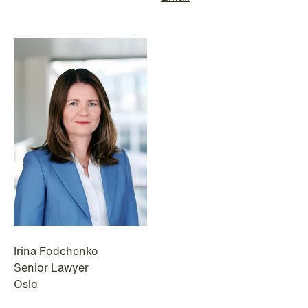
NEWS
Irina Fodchenko
Limitations on correcting building
Senior Lawyer
depreciation in arrears
Oslo
Read more