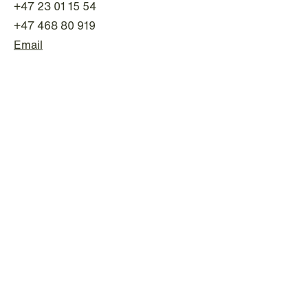
+47 23 01 15 54
+47 468 80 919
Email
NEWS
Tax-transparent securities funds for