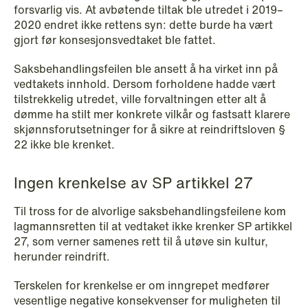
forsvarlig vis. At avbøtende tiltak ble utredet i 2019–
2020 endret ikke rettens syn: dette burde ha vært
gjort før konsesjonsvedtaket ble fattet.
NEWS
SPC and modern medicine
Saksbehandlingsfeilen ble ansett å ha virket inn på
vedtakets innhold. Dersom forholdene hadde vært
Read more
tilstrekkelig utredet, ville forvaltningen etter alt å
dømme ha stilt mer konkrete vilkår og fastsatt klarere
skjønnsforutsetninger for å sikre at reindriftsloven §
22 ikke ble krenket.
Ingen krenkelse av SP artikkel 27
Til tross for de alvorlige saksbehandlingsfeilene kom
lagmannsretten til at vedtaket ikke krenker SP artikkel
27, som verner samenes rett til å utøve sin kultur,
herunder reindrift.
Terskelen for krenkelse er om inngrepet medfører
vesentlige negative konsekvenser for muligheten til