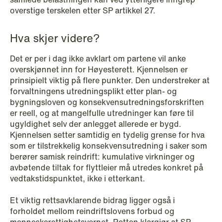
overstige terskelen etter SP artikkel 27.
Hva skjer videre?
Det er per i dag ikke avklart om partene vil anke
NEWS
overskjønnet inn for Høyesterett. Kjennelsen er
Data centers: The cloud and AI
prinsipielt viktig på flere punkter. Den understreker at
development act
forvaltningens utredningsplikt etter plan- og
bygningsloven og konsekvensutredningsforskriften
Read more
er reell, og at mangelfulle utredninger kan føre til
ugyldighet selv der anlegget allerede er bygd.
Kjennelsen setter samtidig en tydelig grense for hva
som er tilstrekkelig konsekvensutredning i saker som
berører samisk reindrift: kumulative virkninger og
avbøtende tiltak for flyttleier må utredes konkret på
vedtakstidspunktet, ikke i etterkant.
Et viktig rettsavklarende bidrag ligger også i
forholdet mellom reindriftslovens forbud og