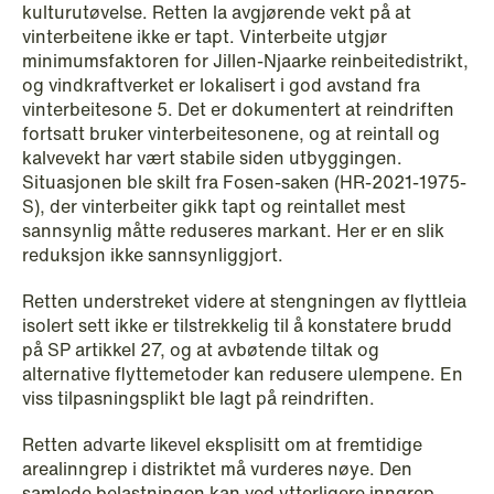
kulturutøvelse. Retten la avgjørende vekt på at
vinterbeitene ikke er tapt. Vinterbeite utgjør
minimumsfaktoren for Jillen-Njaarke reinbeitedistrikt,
og vindkraftverket er lokalisert i god avstand fra
NEWS
vinterbeitesone 5. Det er dokumentert at reindriften
When your former founder takes the
fortsatt bruker vinterbeitesonene, og at reintall og
database
kalvevekt har vært stabile siden utbyggingen.
Situasjonen ble skilt fra Fosen-saken (HR-2021-1975-
Read more
S), der vinterbeiter gikk tapt og reintallet mest
sannsynlig måtte reduseres markant. Her er en slik
reduksjon ikke sannsynliggjort.
Retten understreket videre at stengningen av flyttleia
isolert sett ikke er tilstrekkelig til å konstatere brudd
på SP artikkel 27, og at avbøtende tiltak og
alternative flyttemetoder kan redusere ulempene. En
viss tilpasningsplikt ble lagt på reindriften.
Retten advarte likevel eksplisitt om at fremtidige
arealinngrep i distriktet må vurderes nøye. Den
samlede belastningen kan ved ytterligere inngrep