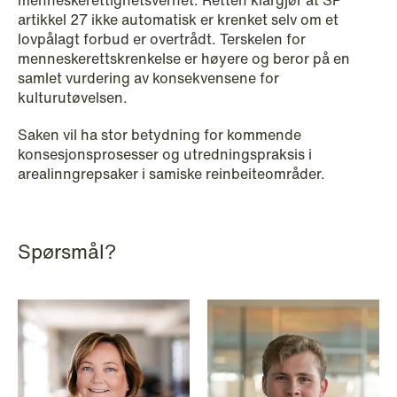
menneskerettighetsvernet. Retten klargjør at SP
artikkel 27 ikke automatisk er krenket selv om et
lovpålagt forbud er overtrådt. Terskelen for
menneskerettskrenkelse er høyere og beror på en
samlet vurdering av konsekvensene for
kulturutøvelsen.
Saken vil ha stor betydning for kommende
konsesjonsprosesser og utredningspraksis i
NEWS
arealinngrepsaker i samiske reinbeiteområder.
Intressanta avgöranden och
prövningstillstånd från andra kvartalet
2026
Spørsmål?
Read more