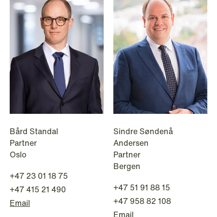
Bård Standal
Sindre Søndenå
Partner
Andersen
NEWS
Oslo
Partner
MiCA transitional period comes to an
Bergen
end
+47 23 01 18 75
+47 51 91 88 15
+47 415 21 490
Read more
+47 958 82 108
Email
Email