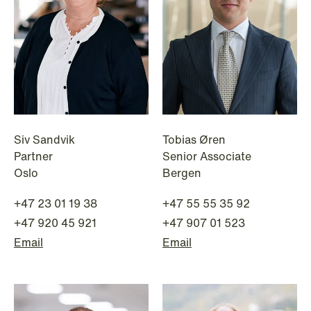
Siv Sandvik
Tobias Øren
Partner
Senior Associate
Oslo
Bergen
NEWS
Bookea Group AB under
+47 23 01 19 38
+47 55 55 35 92
företagsrekonstruktion
+47 920 45 921
+47 907 01 523
Email
Email
Read more