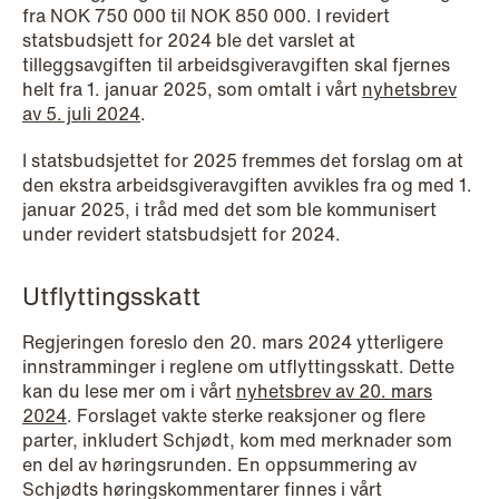
fra NOK 750 000 til NOK 850 000. I revidert
statsbudsjett for 2024 ble det varslet at
tilleggsavgiften til arbeidsgiveravgiften skal fjernes
helt fra 1. januar 2025, som omtalt i vårt
nyhetsbrev
NEWS
av 5. juli 2024
.
When your former founder takes the
database
I statsbudsjettet for 2025 fremmes det forslag om at
den ekstra arbeidsgiveravgiften avvikles fra og med 1.
Read more
januar 2025, i tråd med det som ble kommunisert
under revidert statsbudsjett for 2024.
Utflyttingsskatt
Regjeringen foreslo den 20. mars 2024 ytterligere
innstramminger i reglene om utflyttingsskatt. Dette
kan du lese mer om i vårt
nyhetsbrev av 20. mars
2024
. Forslaget vakte sterke reaksjoner og flere
parter, inkludert Schjødt, kom med merknader som
en del av høringsrunden. En oppsummering av
Schjødts høringskommentarer finnes i vårt