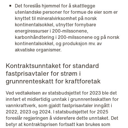
Det foreslås hjemmel for å skattlegge
utenlandske personer for formue de eier som er
knyttet til mineralvirksomhet på norsk
1
2
3
4
...
59
Next
kontinentalsokkel, utnytter fornybare
energiressurser i 200-milssonene,
karbonhåndtering i 200-milssonene og på norsk
kontinentalsokkel, og produksjon mv. av
akvatiske organismer.
Kontraktsunntaket for standard
fastprisavtaler for strøm i
grunnrenteskatt for kraftforetak
Ved vedtakelsen av statsbudsjettet for 2023 ble det
innført et midlertidig unntak i grunnrenteskatten for
vannkraftverk, som gjaldt fastprisavtaler inngått i
2022, 2023 og 2024. I statsbudsjettet for 2025
foreslår regjeringen å videreføre dette unntaket. Det
betyr at kontraktsprisen fortsatt kan brukes som