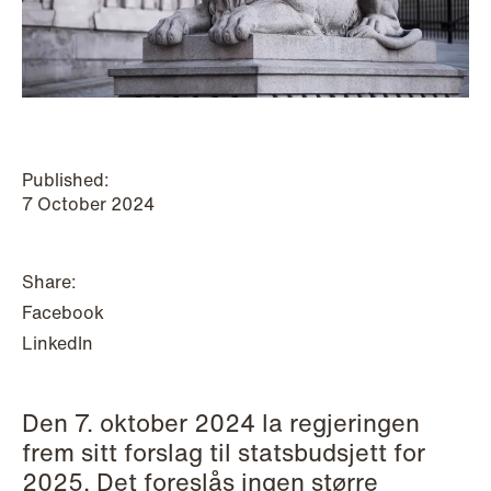
P.O. Box 996 Sentrum
T: +47 22 01 88 00
NO-6001 Ålesund
Cookies and privacy policy
Terms and conditions
T: +47 22 01 88 00
Published:
7 October 2024
Share:
Facebook
LinkedIn
Den 7. oktober 2024 la regjeringen
frem sitt forslag til statsbudsjett for
NEWS
2025. Det foreslås ingen større
IBA Annual Conference 2026 in