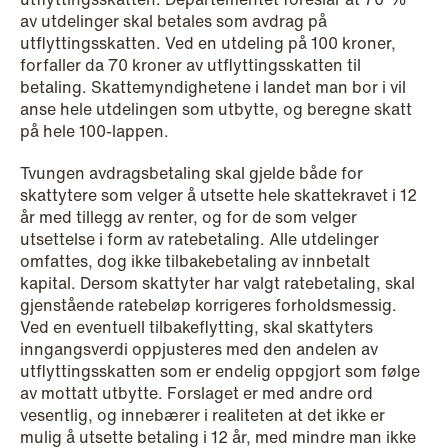
av utdelinger skal betales som avdrag på
utflyttingsskatten. Ved en utdeling på 100 kroner,
forfaller da 70 kroner av utflyttingsskatten til
betaling. Skattemyndighetene i landet man bor i vil
anse hele utdelingen som utbytte, og beregne skatt
på hele 100-lappen.
Tvungen avdragsbetaling skal gjelde både for
NEWS
skattytere som velger å utsette hele skattekravet i 12
Intressanta avgöranden och
år med tillegg av renter, og for de som velger
prövningstillstånd från andra kvartalet
utsettelse i form av ratebetaling. Alle utdelinger
2026
omfattes, dog ikke tilbakebetaling av innbetalt
kapital. Dersom skattyter har valgt ratebetaling, skal
Read more
gjenstående ratebeløp korrigeres forholdsmessig.
Ved en eventuell tilbakeflytting, skal skattyters
inngangsverdi oppjusteres med den andelen av
utflyttingsskatten som er endelig oppgjort som følge
av mottatt utbytte. Forslaget er med andre ord
vesentlig, og innebærer i realiteten at det ikke er
mulig å utsette betaling i 12 år, med mindre man ikke