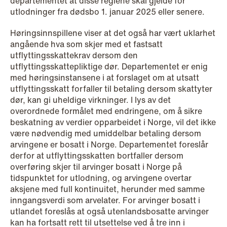
departementet at disse reglene skal gjelde for
utlodninger fra dødsbo 1. januar 2025 eller senere.
Høringsinnspillene viser at det også har vært uklarhet
angående hva som skjer med et fastsatt
utflyttingsskattekrav dersom den
utflyttingsskattepliktige dør. Departementet er enig
med høringsinstansene i at forslaget om at utsatt
utflyttingsskatt forfaller til betaling dersom skattyter
dør, kan gi uheldige virkninger. I lys av det
overordnede formålet med endringene, om å sikre
beskatning av verdier opparbeidet i Norge, vil det ikke
være nødvendig med umiddelbar betaling dersom
arvingene er bosatt i Norge. Departementet foreslår
NEWS
derfor at utflyttingsskatten bortfaller dersom
MiCA transitional period comes to an
overføring skjer til arvinger bosatt i Norge på
tidspunktet for utlodning, og arvingene overtar
end
aksjene med full kontinuitet, herunder med samme
inngangsverdi som arvelater. For arvinger bosatt i
Read more
utlandet foreslås at også utenlandsbosatte arvinger
kan ha fortsatt rett til utsettelse ved å tre inn i