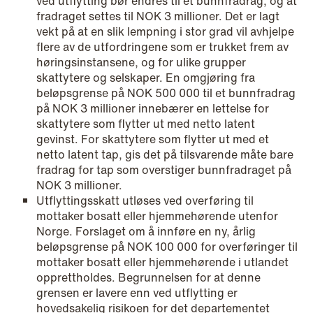
ved utflytting bør endres til et bunnfradrag, og at
fradraget settes til NOK 3 millioner. Det er lagt
vekt på at en slik lempning i stor grad vil avhjelpe
flere av de utfordringene som er trukket frem av
høringsinstansene, og for ulike grupper
skattytere og selskaper. En omgjøring fra
beløpsgrense på NOK 500 000 til et bunnfradrag
på NOK 3 millioner innebærer en lettelse for
skattytere som flytter ut med netto latent
gevinst. For skattytere som flytter ut med et
netto latent tap, gis det på tilsvarende måte bare
fradrag for tap som overstiger bunnfradraget på
NOK 3 millioner.
Utflyttingsskatt utløses ved overføring til
mottaker bosatt eller hjemmehørende utenfor
Norge. Forslaget om å innføre en ny, årlig
beløpsgrense på NOK 100 000 for overføringer til
mottaker bosatt eller hjemmehørende i utlandet
opprettholdes. Begrunnelsen for at denne
NEWS
grensen er lavere enn ved utflytting er
Tax-transparent securities funds for
hovedsakelig risikoen for det departementet