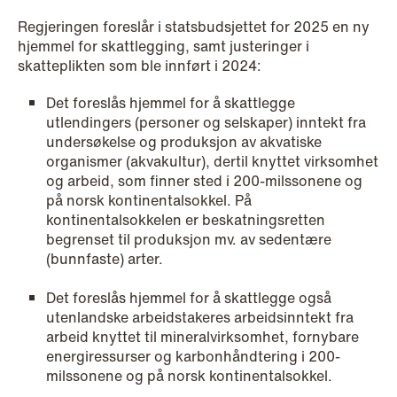
Regjeringen foreslår i statsbudsjettet for 2025 en ny
hjemmel for skattlegging, samt justeringer i
skatteplikten som ble innført i 2024:
Det foreslås hjemmel for å skattlegge
utlendingers (personer og selskaper) inntekt fra
undersøkelse og produksjon av akvatiske
organismer (akvakultur), dertil knyttet virksomhet
og arbeid, som finner sted i 200-milssonene og
NEWS
på norsk kontinentalsokkel. På
Deadline for submitting transfer
kontinentalsokkelen er beskatningsretten
begrenset til produksjon mv. av sedentære
pricing documentation: New rules to
(bunnfaste) arter.
consider
Det foreslås hjemmel for å skattlegge også
Read more
utenlandske arbeidstakeres arbeidsinntekt fra
arbeid knyttet til mineralvirksomhet, fornybare
energiressurser og karbonhåndtering i 200-
milssonene og på norsk kontinentalsokkel.