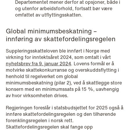
Departementet mener derfor at opsjoner, både i
Improved conditions for new, smaller
og utenfor arbeidsforhold, fortsatt bør være
companies under the section 7 P
omfattet av utflyttingsskatten.
scheme
Global minimumsbeskatning –
Read more
innføring av skattefordelingsregelen
Suppleringsskatteloven ble innført i Norge med
virkning for inntektsåret 2024, som omtalt i vårt
nyhetsbrev fra 9. januar 2024
. Lovens formål er å
motvirke skattekonkurranse og overskuddsflytting i
henhold til regelverket om global
minimumsbeskatning (pilar 2), ved å skattlegge store
konsern med en minimumssats på 15 %, uavhengig
av hvor virksomheten drives.
Regjeringen foreslår i statsbudsjettet for 2025 også å
innføre skattefordelingsregelen og den tilhørende
forenklingsregelen i norsk rett.
Skattefordelingsregelen skal fange opp