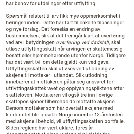
har behov for utdelinger etter utflytting.
Spørsmål relatert til arv fikk mye oppmerksomhet i
høringsrunden. Dette har ført til enkelte tilpasninger
og nye forslag. Det foreslås en endring av
bestemmelsen, slik at det fremgår klart at overføring
ved arv i betydningen
overføring ved dødsfall
, skal
utløse utflyttingsskatt når arvingen er skattemessig
bosatt eller hjemmehørende utenfor Norge. Tidligere
har det vært tvil om dette gjaldt kun ved gave.
Utflyttingsskatten skal utløses ved utlodning av
aksjene til mottaker i utlandet. Slik utlodning
NEWS
innebærer at mottakeren påtar seg ansvaret for
Bookea Group AB under
utflyttingsskattekravet og opplysningspliktene etter
företagsrekonstruktion
skatteloven. Mottakeren vil også tre inn i øvrige
skatteposisjoner tilhørende de mottatte aksjene.
Read more
Dersom mottaker som har overtatt aksjene med
kontinuitet blir bosatt i Norge innenfor 12-årsfristen
med aksjene i behold, vil utflyttingsskatten bortfalle.
Siden reglene har vært uklare, foreslår