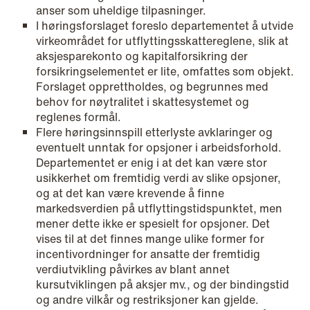
institutional investors
anser som uheldige tilpasninger.
I høringsforslaget foreslo departementet å utvide
Read more
virkeområdet for utflyttingsskattereglene, slik at
aksjesparekonto og kapitalforsikring der
forsikringselementet er lite, omfattes som objekt.
Forslaget opprettholdes, og begrunnes med
behov for nøytralitet i skattesystemet og
reglenes formål.
Flere høringsinnspill etterlyste avklaringer og
eventuelt unntak for opsjoner i arbeidsforhold.
Departementet er enig i at det kan være stor
usikkerhet om fremtidig verdi av slike opsjoner,
og at det kan være krevende å finne
markedsverdien på utflyttingstidspunktet, men
mener dette ikke er spesielt for opsjoner. Det
vises til at det finnes mange ulike former for
incentivordninger for ansatte der fremtidig
verdiutvikling påvirkes av blant annet
kursutviklingen på aksjer mv., og der bindingstid
og andre vilkår og restriksjoner kan gjelde.
NEWS