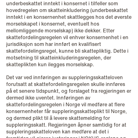
underbeskattet inntekt i konsernet i tilfeller som
hovedregelen om skatteinkludering (underbeskattet
inntekt i en konsernenhet skattlegges hos det øverste
NEWS
morselskapet i konsernet, eventuelt hos
Danish tax council green-lights
mellomliggende morselskap) ikke dekker. Etter
deferred §7 P election across parallel
skattefordelingsregelen vil enhver konsernenhet i en
jurisdiksjon som har innført en kvalifisert
equity programmes
skattefordelingsregel, kunne bli skattepliktig. Dette i
motsetning til skatteinkluderingsregelen, der
Read more
skatteplikten kun ilegges morselskap.
Det var ved innføringen av suppleringsskatteloven
forutsatt at skattefordelingsregelen skulle innføres
på et senere tidspunkt, og forslaget fra regjeringen er
dermed ikke uventet. Innføringen av
skattefordelingsregelen i Norge vil medføre at flere
konsernenheter får suppleringsskatteplikt til Norge,
og dermed plikt til å levere skattemelding for
suppleringsskatt. Regjeringen åpner samtidig for at
suppleringsskatteloven kan medføre at det i