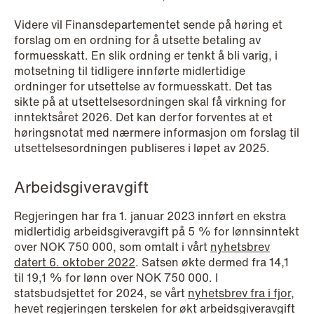
Videre vil Finansdepartementet sende på høring et
forslag om en ordning for å utsette betaling av
NEWS
formuesskatt. En slik ordning er tenkt å bli varig, i
SPC and modern medicine
motsetning til tidligere innførte midlertidige
ordninger for utsettelse av formuesskatt. Det tas
Read more
sikte på at utsettelsesordningen skal få virkning for
inntektsåret 2026. Det kan derfor forventes at et
høringsnotat med nærmere informasjon om forslag til
utsettelsesordningen publiseres i løpet av 2025.
Arbeidsgiveravgift
Regjeringen har fra 1. januar 2023 innført en ekstra
midlertidig arbeidsgiveravgift på 5 % for lønnsinntekt
over NOK 750 000, som omtalt i vårt
nyhetsbrev
datert 6. oktober 2022
. Satsen økte dermed fra 14,1
til 19,1 % for lønn over NOK 750 000. I
statsbudsjettet for 2024, se vårt
nyhetsbrev fra i fjor
,
hevet regjeringen terskelen for økt arbeidsgiveravgift