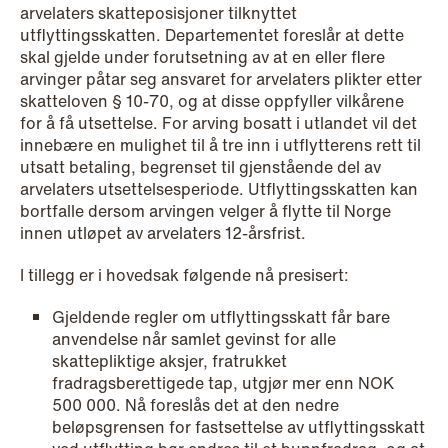
arvelaters skatteposisjoner tilknyttet
utflyttingsskatten. Departementet foreslår at dette
skal gjelde under forutsetning av at en eller flere
arvinger påtar seg ansvaret for arvelaters plikter etter
skatteloven § 10-70, og at disse oppfyller vilkårene
for å få utsettelse. For arving bosatt i utlandet vil det
innebære en mulighet til å tre inn i utflytterens rett til
utsatt betaling, begrenset til gjenstående del av
arvelaters utsettelsesperiode. Utflyttingsskatten kan
bortfalle dersom arvingen velger å flytte til Norge
innen utløpet av arvelaters 12-årsfrist.
I tillegg er i hovedsak følgende nå presisert:
Gjeldende regler om utflyttingsskatt får bare
anvendelse når samlet gevinst for alle
NEWS
skattepliktige aksjer, fratrukket
Limitations on correcting building
fradragsberettigede tap, utgjør mer enn NOK
depreciation in arrears
500 000. Nå foreslås det at den nedre
beløpsgrensen for fastsettelse av utflyttingsskatt
Read more