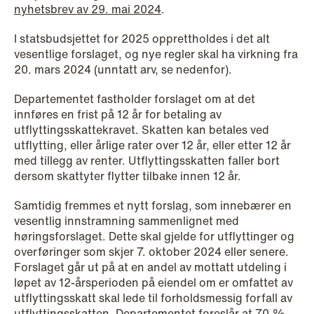
nyhetsbrev av 29. mai 2024
.
I statsbudsjettet for 2025 opprettholdes i det alt
vesentlige forslaget, og nye regler skal ha virkning fra
20. mars 2024 (unntatt arv, se nedenfor).
NEWS
Departementet fastholder forslaget om at det
Data centers: The cloud and AI
innføres en frist på 12 år for betaling av
development act
utflyttingsskattekravet. Skatten kan betales ved
utflytting, eller årlige rater over 12 år, eller etter 12 år
Read more
med tillegg av renter. Utflyttingsskatten faller bort
dersom skattyter flytter tilbake innen 12 år.
Samtidig fremmes et nytt forslag, som innebærer en
vesentlig innstramning sammenlignet med
høringsforslaget. Dette skal gjelde for utflyttinger og
overføringer som skjer 7. oktober 2024 eller senere.
Forslaget går ut på at en andel av mottatt utdeling i
løpet av 12-årsperioden på eiendel om er omfattet av
utflyttingsskatt skal lede til forholdsmessig forfall av
utflyttingsskatten. Departementet foreslår at 70 %