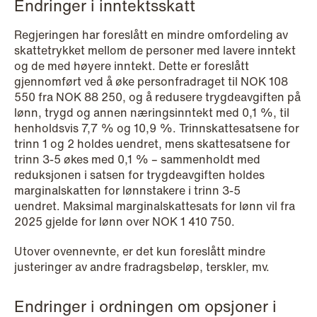
Endringer i inntektsskatt
NEWS
Schjødt Nordic Competition Outlook
Regjeringen har foreslått en mindre omfordeling av
skattetrykket mellom de personer med lavere inntekt
Read more
og de med høyere inntekt. Dette er foreslått
gjennomført ved å øke personfradraget til NOK 108
550 fra NOK 88 250, og å redusere trygdeavgiften på
lønn, trygd og annen næringsinntekt med 0,1 %, til
henholdsvis 7,7 % og 10,9 %. Trinnskattesatsene for
trinn 1 og 2 holdes uendret, mens skattesatsene for
trinn 3-5 økes med 0,1 % – sammenholdt med
reduksjonen i satsen for trygdeavgiften holdes
marginalskatten for lønnstakere i trinn 3-5
uendret. Maksimal marginalskattesats for lønn vil fra
2025 gjelde for lønn over NOK 1 410 750.
Utover ovennevnte, er det kun foreslått mindre
justeringer av andre fradragsbeløp, terskler, mv.
Endringer i ordningen om opsjoner i