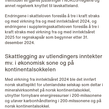
fremtiden vil gjøres justeringer i NOKUS-reglene og
annet regelverk knyttet til lavskatteland.
Endringene i skatteloven foreslås å tre i kraft straks
og med virkning fra og med inntektsåret 2024, og
endringene i suppleringsskatteloven foreslås å tre i
kraft straks med virkning fra og med inntektsåret
NEWS
2025 for regnskapsår som begynner etter 31.
A new tax landscape: Key takeaways
desember 2024.
from Denmark's 2026 coalition
agreement
Skattlegging av utlendingers inntekter
mv. i økonomisk sone og på
Read more
kontinentalsokkelen
Med virkning fra inntektsåret 2024 ble det innført
norsk skatteplikt for utenlandske selskap som deltar i
mineralvirksomhet på norsk kontinentalsokkel,
utnytter fornybare energiressurser i 200-milssonene
og utøver karbonhåndtering i 200-milssonene og på
norsk kontinentalsokkel.