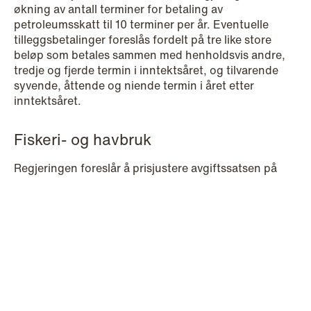
økning av antall terminer for betaling av
petroleumsskatt til 10 terminer per år. Eventuelle
tilleggsbetalinger foreslås fordelt på tre like store
beløp som betales sammen med henholdsvis andre,
tredje og fjerde termin i inntektsåret, og tilvarende
syvende, åttende og niende termin i året etter
inntektsåret.
© Schjødt 2026
Fiskeri- og havbruk
Regjeringen foreslår å prisjustere avgiftssatsen på
produsert oppdrettsfisk fra NOK 0,935 pr. kg. til NOK
0,965 pr. kg. produsert fisk, mens avgiftssatsen på
viltlevende marine ressurser foreslås videreført på
0,42 %. Produktavgiften på førstehåndsomsetning
av fisk foreslås holdt uendret på 2 % for 2025.
Endringer på avgiftsområdet